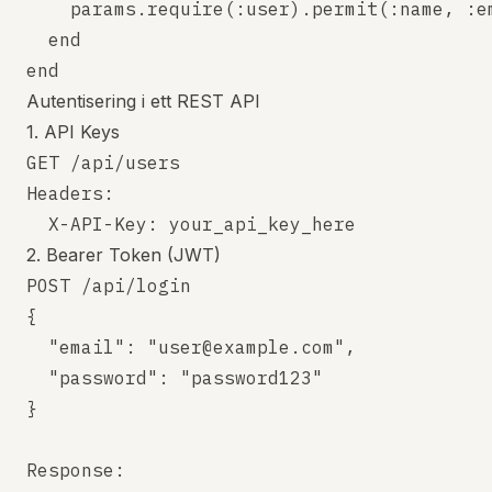
    params.require(:user).permit(:name, :em
  end

Autentisering i ett REST API
1. API Keys
GET /api/users

Headers: 

2. Bearer Token (JWT)
POST /api/login

{

  "email": "user@example.com",

  "password": "password123"

}

Response:
