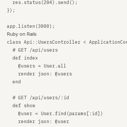
  res.status(204).send();

});

Ruby on Rails
class Api::UsersController < ApplicationCon
  # GET /api/users

  def index

    @users = User.all

    render json: @users

  end

  # GET /api/users/:id

  def show

    @user = User.find(params[:id])

    render json: @user
