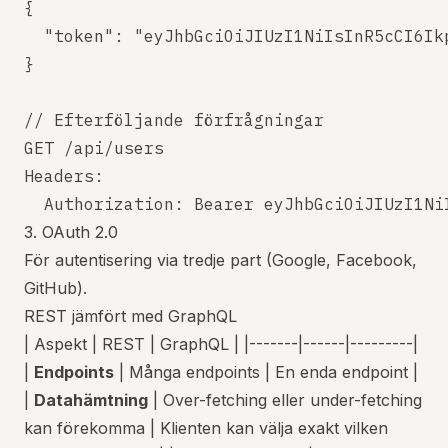
{

  "token": "eyJhbGciOiJIUzI1NiIsInR5cCI6Ikp
}

// Efterföljande förfrågningar

GET /api/users

Headers:

3. OAuth 2.0
För autentisering via tredje part (Google, Facebook,
GitHub).
REST jämfört med GraphQL
| Aspekt | REST | GraphQL | |-------|------|---------|
|
Endpoints
| Många endpoints | En enda endpoint |
|
Datahämtning
| Over-fetching eller under-fetching
kan förekomma | Klienten kan välja exakt vilken