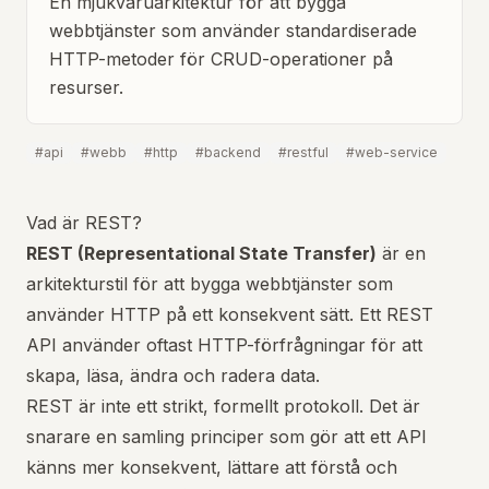
En mjukvaruarkitektur för att bygga
webbtjänster som använder standardiserade
HTTP-metoder för CRUD-operationer på
resurser.
#
api
#
webb
#
http
#
backend
#
restful
#
web-service
Vad är REST?
REST (Representational State Transfer)
är en
arkitekturstil för att bygga webbtjänster som
använder HTTP på ett konsekvent sätt. Ett REST
API använder oftast HTTP-förfrågningar för att
skapa, läsa, ändra och radera data.
REST är inte ett strikt, formellt protokoll. Det är
snarare en samling principer som gör att ett API
känns mer konsekvent, lättare att förstå och