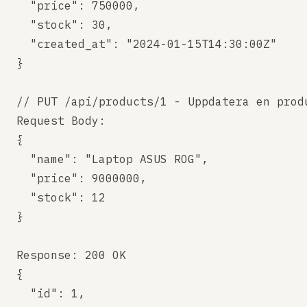
  "price": 750000,

  "stock": 30,

  "created_at": "2024-01-15T14:30:00Z"

}

// PUT /api/products/1 - Uppdatera en produ
Request Body:

{

  "name": "Laptop ASUS ROG",

  "price": 9000000,

  "stock": 12

}

Response: 200 OK

{

  "id": 1,
