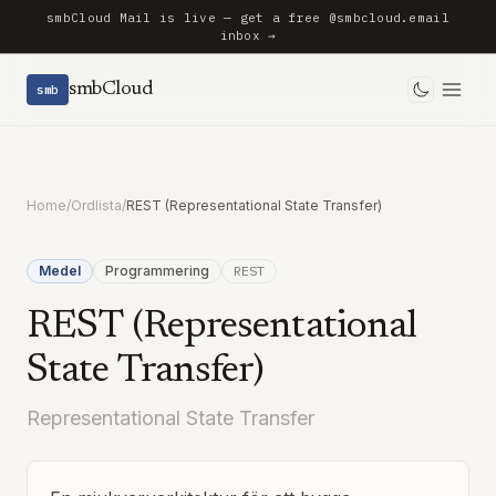
smbCloud Mail is live — get a free @smbcloud.email
inbox →
smbCloud
smb
Toggle 
Home
/
Ordlista
/
REST (Representational State Transfer)
Medel
Programmering
REST
REST (Representational
State Transfer)
Representational State Transfer