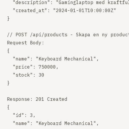
  "description": "Gaminglaptop med kraftful
  "created_at": "2024-01-01T10:00:00Z"

}

// POST /api/products - Skapa en ny product
Request Body:

{

  "name": "Keyboard Mechanical",

  "price": 750000,

  "stock": 30

}

Response: 201 Created

{

  "id": 3,

  "name": "Keyboard Mechanical",
