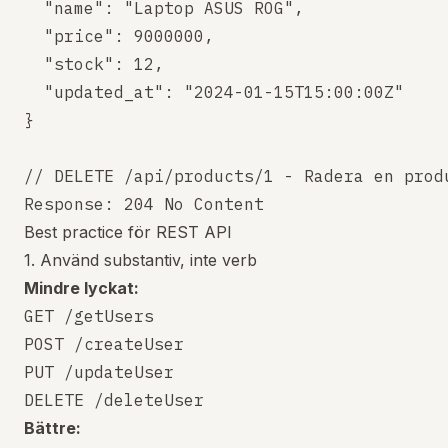
  "name": "Laptop ASUS ROG",

  "price": 9000000,

  "stock": 12,

  "updated_at": "2024-01-15T15:00:00Z"

}

// DELETE /api/products/1 - Radera en produ
Best practice för REST API
1. Använd substantiv, inte verb
Mindre lyckat:
GET /getUsers

POST /createUser

PUT /updateUser

Bättre: