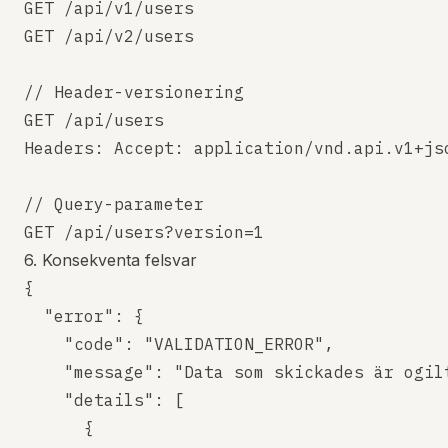
GET /api/v1/users

GET /api/v2/users

// Header-versionering

GET /api/users

Headers: Accept: application/vnd.api.v1+jso
// Query-parameter

6. Konsekventa felsvar
{

  "error": {

    "code": "VALIDATION_ERROR",

    "message": "Data som skickades är ogilt
    "details": [

      {
