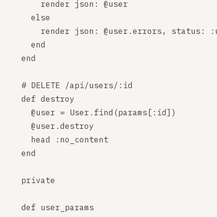
      render json: @user

    else

      render json: @user.errors, status: :u
    end

  end

  # DELETE /api/users/:id

  def destroy

    @user = User.find(params[:id])

    @user.destroy

    head :no_content

  end

  private

  def user_params
