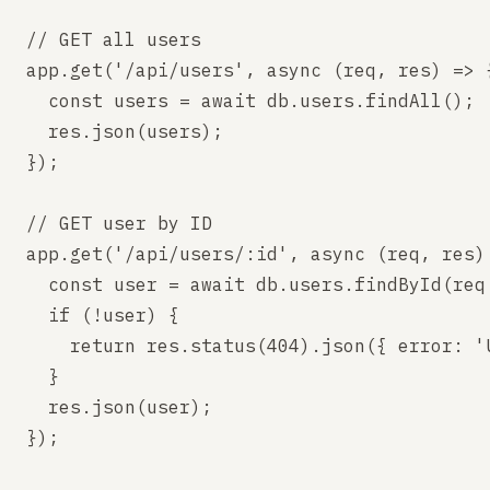
// GET all users

app.get('/api/users', async (req, res) => {
  const users = await db.users.findAll();

  res.json(users);

});

// GET user by ID

app.get('/api/users/:id', async (req, res) 
  const user = await db.users.findById(req.
  if (!user) {

    return res.status(404).json({ error: 'U
  }

  res.json(user);

});
