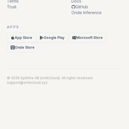
Terms
Docs
Trust
GitHub
Onde Inference
APPS
App Store
Google Play
Microsoft Store
Onde Store
ON
DE
© 2026 Splitfire AB (smbCloud). All rights reserved.
support@smbcloud.xyz