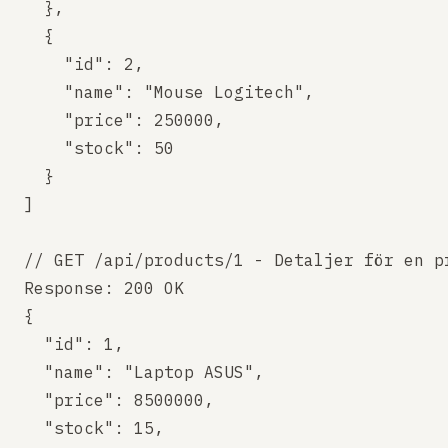
  },

  {

    "id": 2,

    "name": "Mouse Logitech",

    "price": 250000,

    "stock": 50

  }

]

// GET /api/products/1 - Detaljer för en pr
Response: 200 OK

{

  "id": 1,

  "name": "Laptop ASUS",

  "price": 8500000,

  "stock": 15,
