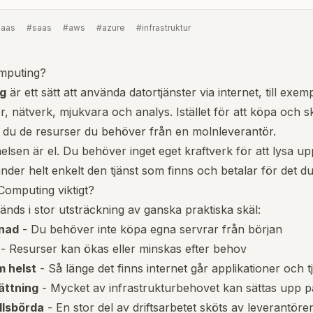
paas
#
saas
#
aws
#
azure
#
infrastruktur
mputing?
g
är ett sätt att använda datortjänster via internet, till exem
r, nätverk, mjukvara och analys. Istället för att köpa och s
r du de resurser du behöver från en molnleverantör.
elsen är el. Du behöver inget eget kraftverk för att lysa upp
nder helt enkelt den tjänst som finns och betalar för det d
Computing viktigt?
änds i stor utsträckning av ganska praktiska skäl:
tnad
- Du behöver inte köpa egna servrar från början
- Resurser kan ökas eller minskas efter behov
m helst
- Så länge det finns internet går applikationer och t
ättning
- Mycket av infrastrukturbehovet kan sättas upp p
llsbörda
- En stor del av driftsarbetet sköts av leverantöre