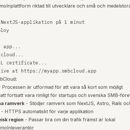
olnplattform riktad till utvecklare och små och medelstora
NextJS-applikation på 1 minut

loy

 app...

cloud...

L certificate...

bCloud:
 Processen är utformad för att vara så kort som möjligt
att fortsatt vara rimligt för startups och svenska SMB-före
na ramverk
- Stödjer ramverk som NextJS, Astro, Rails o
- HTTPS automatiskt för varje applikation
isk region
- Passar bra om din trafik främst är lokal
a molnleverantör