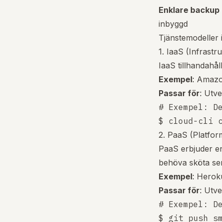
Enklare backup 
inbyggd
Tjänstemodeller
1. IaaS (Infrastr
IaaS tillhandahå
Exempel
: Amazo
Passar för
: Utve
# Exempel: De
2. PaaS (Platfor
PaaS erbjuder en 
behöva sköta serv
Exempel
: Herok
Passar för
: Utve
# Exempel: De
$ git push sm