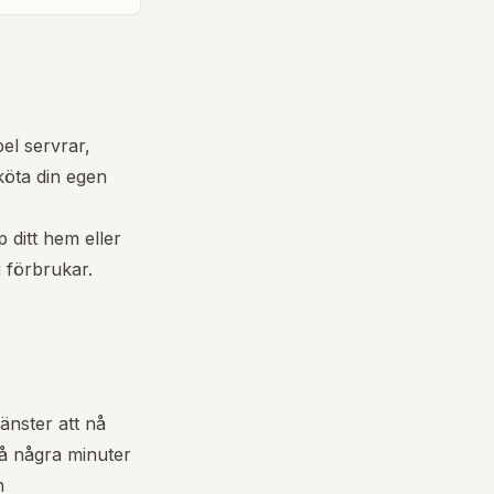
pel servrar,
köta din egen
 ditt hem eller
u förbrukar.
jänster att nå
å några minuter
n