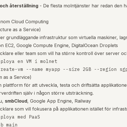
och återställning
- De flesta molntjänster har redan den h
 inom Cloud Computing
ucture as a Service)
ller grundläggande infrastruktur som virtuella maskiner, lag
n EC2, Google Compute Engine, DigitalOcean Droplets
cklare eller team som vill ha större kontroll över server oc
ploya en VM i molnet

m as a Service)
plattform för att utveckla, testa och driftsätta applikatione
erdriften själv i någon större utsträckning.
u,
smbCloud
, Google App Engine, Railway
cklare som vill fokusera på applikationen istället för infras
ploya med PaaS

b main
