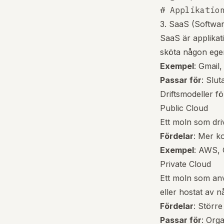
3. SaaS (Softwar
SaaS är applikati
sköta någon ege
Exempel
: Gmail
Passar för
: Slu
Driftsmodeller f
Public Cloud
Ett moln som dri
Fördelar
: Mer ko
Exempel
: AWS, 
Private Cloud
Ett moln som anv
eller hostat av 
Fördelar
: Större
Passar för
: Org