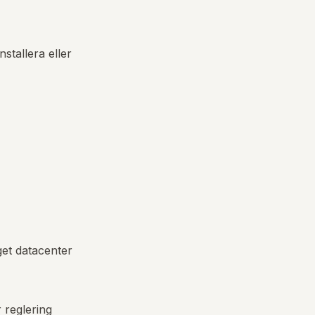
stallera eller
get datacenter
 reglering