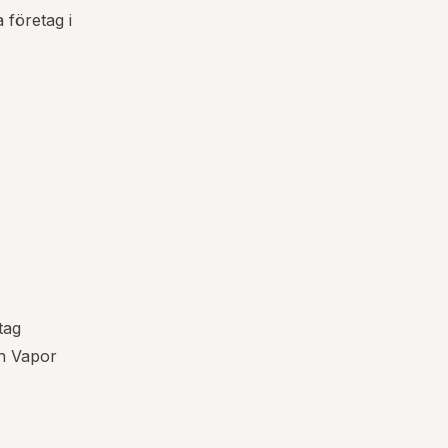
 företag i
tag
ch Vapor