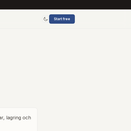
Start free
Toggle mode
r, lagring och