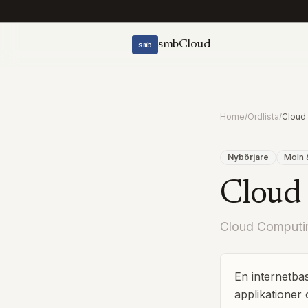
smbCloud
smb
Home
/
Ordlista
/
Cloud
Nybörjare
Moln &
Cloud
Cloud Computi
En internetbas
applikationer