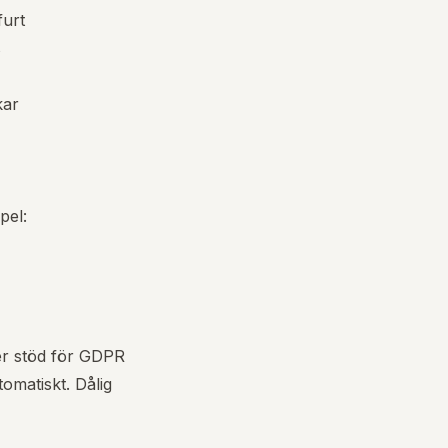
furt
s
kar
pel:
ler stöd för GDPR
omatiskt. Dålig