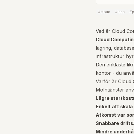
#
cloud
#
iaas
#
Vad är Cloud Co
Cloud Computin
lagring, database
infrastruktur hy
Den enklaste likn
kontor - du anvä
Varför är Cloud 
Molntjänster anv
Lägre startkos
Enkelt att skala
Åtkomst var so
Snabbare drifts
Mindre underhå