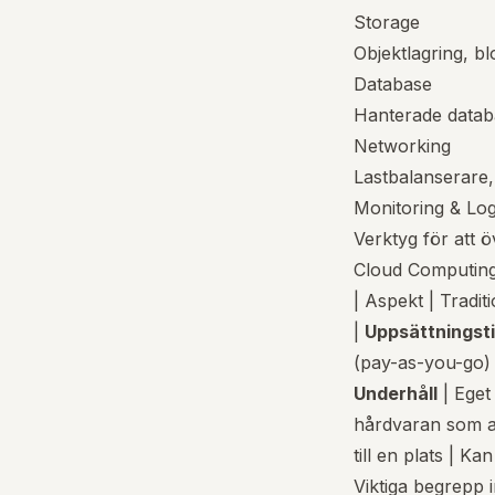
Storage
Objektlagring, bl
Database
Hanterade datab
Networking
Lastbalanserare,
Monitoring & Lo
Verktyg för att ö
Cloud Computing 
| Aspekt | Traditi
|
Uppsättningst
(pay-as-you-go) 
Underhåll
| Eget
hårdvaran som a
till en plats | K
Viktiga begrepp