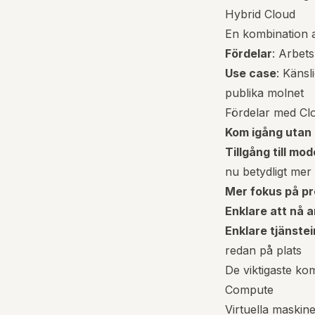
Hybrid Cloud
En kombination a
Fördelar
: Arbet
Use case
: Känsl
publika molnet
Fördelar med Cl
Kom igång utan 
Tillgång till mo
nu betydligt mer t
Mer fokus på p
Enklare att nå 
Enklare tjänste
redan på plats
De viktigaste k
Compute
Virtuella maskine