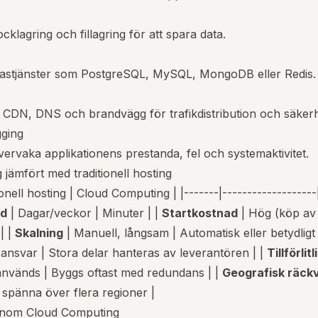
ocklagring och fillagring för att spara data.
astjänster som PostgreSQL, MySQL, MongoDB eller Redis.
 CDN, DNS och brandvägg för trafikdistribution och säkerh
gging
vervaka applikationens prestanda, fel och systemaktivitet.
jämfört med traditionell hosting
onell hosting | Cloud Computing | |-------|-------------------|
id
| Dagar/veckor | Minuter | |
Startkostnad
| Hög (köp av 
| |
Skalning
| Manuell, långsam | Automatisk eller betydligt
 ansvar | Stora delar hanteras av leverantören | |
Tillförlit
nvänds | Byggs oftast med redundans | |
Geografisk räck
an spänna över flera regioner |
 inom Cloud Computing