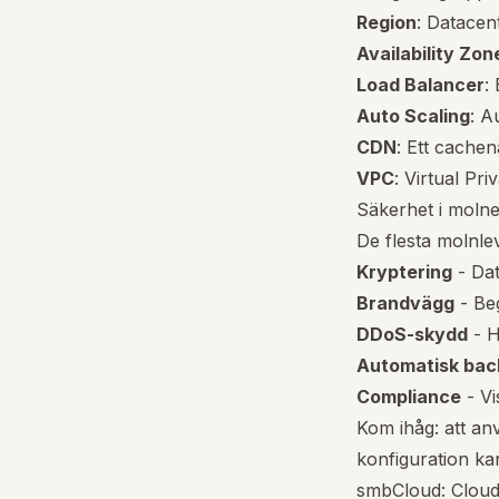
Region
: Datacen
Availability Zon
Load Balancer
:
Auto Scaling
: A
CDN
: Ett cachen
VPC
: Virtual Pr
Säkerhet i molne
De flesta molnle
Kryptering
- Dat
Brandvägg
- Be
DDoS-skydd
- H
Automatisk bac
Compliance
- Vi
Kom ihåg: att anv
konfiguration ka
smbCloud: Cloud