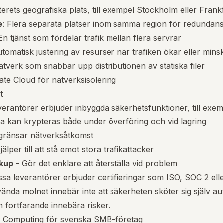
terets geografiska plats, till exempel Stockholm eller Frank
e
: Flera separata platser inom samma region för redundan
 En tjänst som fördelar trafik mellan flera servrar
utomatisk justering av resurser när trafiken ökar eller mins
ätverk som snabbar upp distributionen av statiska filer
ivate Cloud för nätverksisolering
t
verantörer erbjuder inbyggda säkerhetsfunktioner, till exem
a kan krypteras både under överföring och vid lagring
gränsar nätverksåtkomst
jälper till att stå emot stora trafikattacker
kup
- Gör det enklare att återställa vid problem
ssa leverantörer erbjuder certifieringar som ISO, SOC 2 el
ända molnet innebär inte att säkerheten sköter sig själv aut
n fortfarande innebära risker.
 Computing för svenska SMB-företag