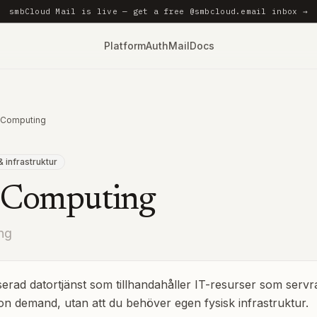
smbCloud Mail is live — get a free @smbcloud.email inbox →
Platform
Auth
Mail
Docs
 Computing
 infrastruktur
 Computing
ng
erad datortjänst som tillhandahåller IT-resurser som servra
 on demand, utan att du behöver egen fysisk infrastruktur.