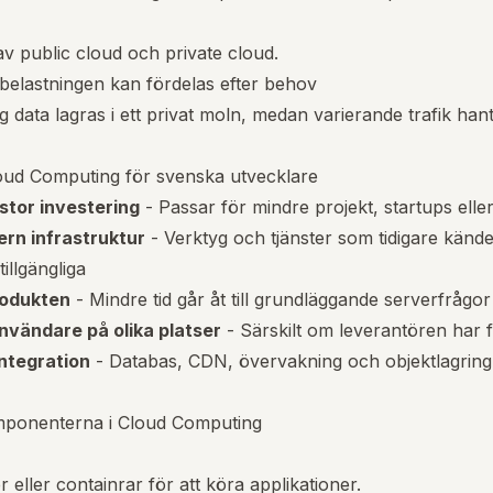
v public cloud och private cloud.
sbelastningen kan fördelas efter behov
ig data lagras i ett privat moln, medan varierande trafik hant
oud Computing för svenska utvecklare
stor investering
- Passar för mindre projekt, startups elle
dern infrastruktur
- Verktyg och tjänster som tidigare kände
illgängliga
rodukten
- Mindre tid går åt till grundläggande serverfrågor
användare på olika platser
- Särskilt om leverantören har f
integration
- Databas, CDN, övervakning och objektlagring 
omponenterna i Cloud Computing
r eller containrar för att köra applikationer.