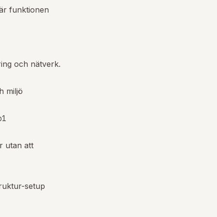
är funktionen
ring och nätverk.
h miljö
r utan att
truktur-setup