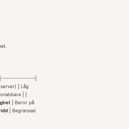
et.
-----------------|
server) | Låg
 snabbare | |
lighet
| Beror på
vidd
| Begränsad